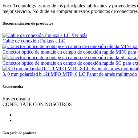
Focc Technology es uno de los principales fabricantes y proveedores d
mejor servicio. No dude en comprar nuestros productos de conectores de
Recomendación de productos
Ver más
Cable de conexión Fullaxs a LC
Conector óptico de montaje en campo de conexión rápida MINI para e
Conector óptico de montaje en campo de conexión rápida SC para ext
3. 0 mm polaridad b 12f MPO MTP -8 LC Fanut de arnés multimodo 
Envíeconsulta
Envíeconsulta
CONECTATE CON NOSOTROS
Categoría de producto