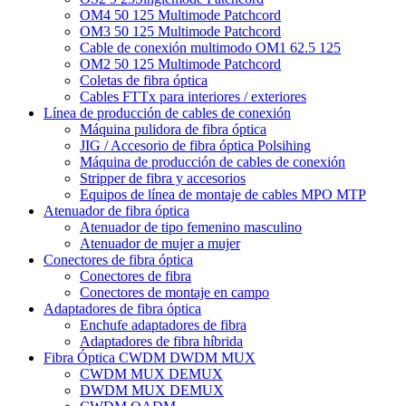
OM4 50 125 Multimode Patchcord
OM3 50 125 Multimode Patchcord
Cable de conexión multimodo OM1 62.5 125
OM2 50 125 Multimode Patchcord
Coletas de fibra óptica
Cables FTTx para interiores / exteriores
Línea de producción de cables de conexión
Máquina pulidora de fibra óptica
JIG / Accesorio de fibra óptica Polsihing
Máquina de producción de cables de conexión
Stripper de fibra y accesorios
Equipos de línea de montaje de cables MPO MTP
Atenuador de fibra óptica
Atenuador de tipo femenino masculino
Atenuador de mujer a mujer
Conectores de fibra óptica
Conectores de fibra
Conectores de montaje en campo
Adaptadores de fibra óptica
Enchufe adaptadores de fibra
Adaptadores de fibra híbrida
Fibra Óptica CWDM DWDM MUX
CWDM MUX DEMUX
DWDM MUX DEMUX