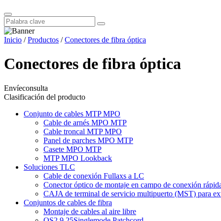
Inicio
/
Productos
/
Conectores de fibra óptica
Conectores de fibra óptica
Envíeconsulta
Clasificación del producto
Conjunto de cables MTP MPO
Cable de arnés MPO MTP
Cable troncal MTP MPO
Panel de parches MPO MTP
Casete MPO MTP
MTP MPO Lookback
Soluciones TLC
Cable de conexión Fullaxs a LC
Conector óptico de montaje en campo de conexión rápida
CAJA de terminal de servicio multipuerto (MST) para exte
Conjuntos de cables de fibra
Montaje de cables al aire libre
OS2 9 25Singlemode Patchcord