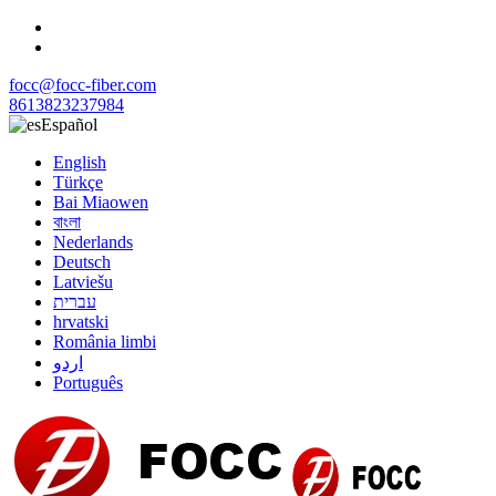
focc@focc-fiber.com
8613823237984
Español
English
Türkçe
Bai Miaowen
বাংলা
Nederlands
Deutsch
Latviešu
עברית
hrvatski
România limbi
اردو
Português