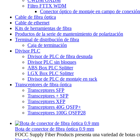
CWDM OADM
Filtro FTTX WDM
Conector óptico de montaje en campo de conexión 
Cable de fibra óptica
Cable de ethernet
Kits de herramientas de fibra
Productos de la serie de mantenimiento de polarización
Terminal de distribución de fibra
Caja de terminación
Divisor PLC
Divisor de PLC de fibra desnuda
Divisor PLC sin bloques
ABS Box PLC Splitter
LGX Box PLC Splitter
Divisor de PLC de montaje en rack
Transceptores de fibra óptica
Transceptores SFP
Transceptores + SFP
Transceptores XFP
Transceptores 40G QSFP+
Transceptores 100G QSFP28
Bota de conector de fibra óptica 0.9 mm
FOCC Supply Fiber Products presenta una variedad de botas cone