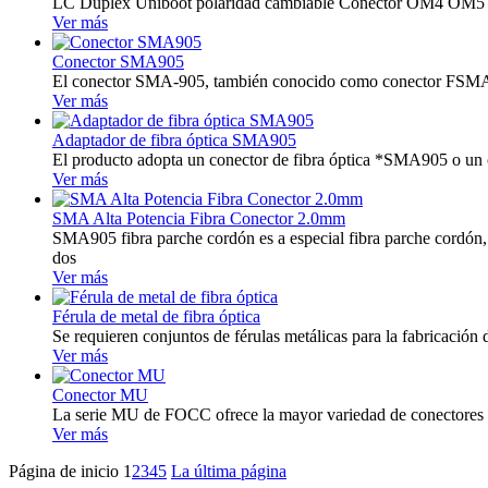
LC Duplex Uniboot polaridad cambiable Conector OM4 O
Ver más
Conector SMA905
El conector SMA-905, también conocido como conector FSMA, fue
Ver más
Adaptador de fibra óptica SMA905
El producto adopta un conector de fibra óptica *SMA905 o un 
Ver más
SMA Alta Potencia Fibra Conector 2.0mm
SMA905 fibra parche cordón es a especial fibra parche cordón,
dos
Ver más
Férula de metal de fibra óptica
Se requieren conjuntos de férulas metálicas para la fabricació
Ver más
Conector MU
La serie MU de FOCC ofrece la mayor variedad de conectores y 
Ver más
Página de inicio
1
2
3
4
5
La última página