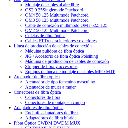
Montaje de cables al aire libre
OS2 9 25Singlemode Patchcord
OM4 50 125 Multimode Patchcord
OM3 50 125 Multimode Patchcord
Cable de conexión multimodo OM1 62.5 125
OM2 50 125 Multimode Patchcord
Coletas de fibra óptica
Cables FTTx para interiores / exteriores
Línea de producción de cables de conexión
Máquina pulidora de fibra óptica
JIG / Accesorio de fibra óptica Polsihing
Máquina de producción de cables de conexión
Stripper de fibra y accesorios
Equipos de línea de montaje de cables MPO MTP
Atenuador de fibra óptica
Atenuador de tipo femenino masculino
Atenuador de mujer a mujer
Conectores de fibra óptica
Conectores de fibra
Conectores de montaje en campo
Adaptadores de fibra óptica
Enchufe adaptadores de fibra
Adaptadores de fibra híbrida
Fibra Óptica CWDM DWDM MUX