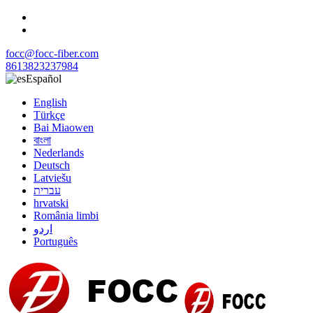
focc@focc-fiber.com
8613823237984
Español
English
Türkçe
Bai Miaowen
বাংলা
Nederlands
Deutsch
Latviešu
עברית
hrvatski
România limbi
اردو
Português